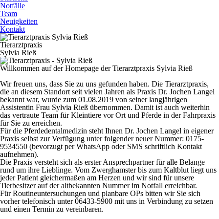
Notfälle
Team
Neuigkeiten
Kontakt
Tierarztpraxis
Sylvia Rieß
Willkommen auf der Homepage der Tierarztpraxis Sylvia Rieß
Wir freuen uns, dass Sie zu uns gefunden haben. Die Tierarztpraxis,
die an diesem Standort seit vielen Jahren als Praxis Dr. Jochen Langel
bekannt war, wurde zum 01.08.2019 von seiner langjährigen
Assistentin Frau Sylvia Rieß übernommen. Damit ist auch weiterhin
das vertraute Team für Kleintiere vor Ort und Pferde in der Fahrpraxis
für Sie zu erreichen.
Für die Pferdedentalmedizin steht Ihnen Dr. Jochen Langel in eigener
Praxis selbst zur Verfügung unter folgender neuer Nummer: 0175-
9534550 (bevorzugt per WhatsApp oder SMS schriftlich Kontakt
aufnehmen).
Die Praxis versteht sich als erster Ansprechpartner für alle Belange
rund um ihre Lieblinge. Vom Zwerghamster bis zum Kaltblut liegt uns
jeder Patient gleichermaßen am Herzen und wir sind für unsere
Tierbesitzer auf der altbekannten Nummer im Notfall erreichbar.
Für Routineuntersuchungen und planbare OPs bitten wir Sie sich
vorher telefonisch unter 06433-5900 mit uns in Verbindung zu setzen
und einen Termin zu vereinbaren.