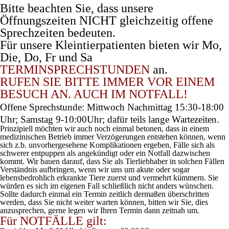
Bitte beachten Sie, dass unsere
Öffnungszeiten NICHT gleichzeitig offene
Sprechzeiten bedeuten.
Für unsere Kleintierpatienten bieten wir
Mo,
Die, Do, Fr und Sa
TERMINSPRECHSTUNDEN
an.
RUFEN SIE BITTE IMMER VOR EINEM
BESUCH AN. AUCH IM NOTFALL!
Offene Sprechstunde: Mittwoch Nachmittag 15:30-18:00
Uhr; Samstag 9-10:00Uhr; dafür teils lange Wartezeiten.
Prinzipiell möchten wir auch noch einmal betonen, dass in einem
medizinischen Betrieb immer Verzögerungen entstehen können, wenn
sich z.b. unvorhergesehene Komplikationen ergeben, Fälle sich als
schwerer entpuppen als angekündigt oder ein Notfall dazwischen
kommt. Wir bauen darauf, dass Sie als Tierliebhaber in solchen Fällen
Verständnis aufbringen, wenn wir uns um akute oder sogar
lebensbedrohlich erkrankte Tiere zuerst und vermehrt kümmern. Sie
würden es sich im eigenen Fall schließlich nicht anders wünschen.
Sollte dadurch einmal ein Termin zeitlich dermaßen überschritten
werden, dass Sie nicht weiter warten können, bitten wir Sie, dies
anzusprechen, gerne legen wir Ihren Termin dann zeitnah um.
Für
NOTFÄLLE
gilt: