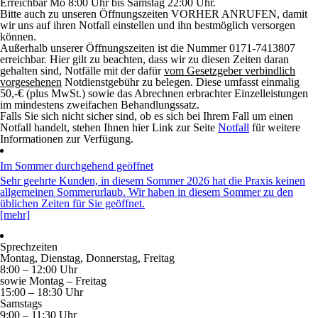
Erreichbar Mo 8:00 Uhr bis Samstag 22:00 Uhr.
Bitte auch zu unseren Öffnungszeiten VORHER ANRUFEN, damit
wir uns auf ihren Notfall einstellen und ihn bestmöglich versorgen
können.
Außerhalb unserer Öffnungszeiten
ist die Nummer
0171-7413807
erreichbar. Hier gilt zu beachten, dass wir zu diesen Zeiten daran
gehalten sind, Notfälle mit der dafür
vom Gesetzgeber verbindlich
vorgesehenen
Notdienstgebühr zu belegen. Diese umfasst
einmalig
50,-€ (plus MwSt.) sowie das Abrechnen
erbrachter Einzelleistungen
im mindestens zweifachen Behandlungssatz
.
Falls Sie sich nicht sicher sind, ob es sich bei Ihrem Fall um einen
Notfall handelt, stehen Ihnen hier Link zur Seite
Notfall
für
weitere
Informationen zur Verfügung.
Im Sommer durchgehend geöffnet
Sehr geehrte Kunden, in diesem Sommer 2026 hat die Praxis keinen
allgemeinen Sommerurlaub. Wir haben in diesem Sommer zu den
üblichen Zeiten für Sie geöffnet.
[mehr]
Sprechzeiten
Montag, Dienstag, Donnerstag, Freitag
8:00 – 12:00 Uhr
sowie Montag – Freitag
15:00 – 18:30 Uhr
Samstags
9:00 – 11:30 Uhr