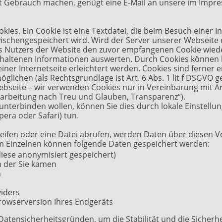
t Gebrauch machen, genügt eine E-Mail an unsere im Imp
ies. Ein Cookie ist eine Textdatei, die beim Besuch einer In
ischengespeichert wird. Wird der Server unserer Webseite
s Nutzers der Website den zuvor empfangenen Cookie wiede
erhaltenen Informationen auswerten. Durch Cookies können
iner Internetseite erleichtert werden. Cookies sind ferner e
glichen (als Rechtsgrundlage ist Art. 6 Abs. 1 lit f DSGVO
ebseite – wir verwenden Cookies nur in Vereinbarung mit Art
rarbeitung nach Treu und Glauben, Transparenz“).
nterbinden wollen, können Sie dies durch lokale Einstellung
Opera oder Safari) tun.
ifen oder eine Datei abrufen, werden Daten über diesen Vo
m Einzelnen können folgende Daten gespeichert werden:
diese anonymisiert gespeichert)
 der Sie kamen
n
viders
rowserversion Ihres Endgeräts
Datensicherheitsgründen, um die Stabilität und die Sicherh