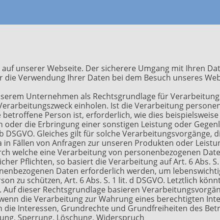
 auf unserer Webseite. Der sicherere Umgang mit Ihren Date
r die Verwendung Ihrer Daten bei dem Besuch unseres Weba
t unserem Unternehmen als Rechtsgrundlage für Verarbeitung
Verarbeitungszweck einholen. Ist die Verarbeitung persone
 betroffene Person ist, erforderlich, wie dies beispielsweis
ren oder die Erbringung einer sonstigen Leistung oder Gegen
it. b DSGVO. Gleiches gilt für solche Verarbeitungsvorgänge,
 in Fällen von Anfragen zur unseren Produkten oder Leist
urch welche eine Verarbeitung von personenbezogenen Daten
cher Pflichten, so basiert die Verarbeitung auf Art. 6 Abs. S.
nenbezogenen Daten erforderlich werden, um lebenswichti
on zu schützen, Art. 6 Abs. S. 1 lit. d DSGVO. Letztlich kö
hen. Auf dieser Rechtsgrundlage basieren Verarbeitungsvorgä
 wenn die Verarbeitung zur Wahrung eines berechtigten In
fern die Interessen, Grundrechte und Grundfreiheiten des Be
igung, Sperrung, Löschung, Widerspruch