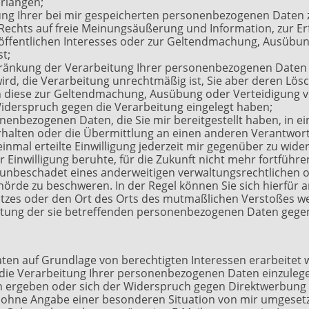
rlangen;
g Ihrer bei mir gespeicherten personenbezogenen Daten zu
echts auf freie Meinungsäußerung und Information, zur Erf
 öffentlichen Interesses oder zur Geltendmachung, Ausübun
t;
änkung der Verarbeitung Ihrer personenbezogenen Daten zu
wird, die Verarbeitung unrechtmäßig ist, Sie aber deren Lö
ch diese zur Geltendmachung, Ausübung oder Verteidigung
iderspruch gegen die Verarbeitung eingelegt haben;
enbezogenen Daten, die Sie mir bereitgestellt haben, in e
halten oder die Übermittlung an einen anderen Verantwortl
nmal erteilte Einwilligung jederzeit mir gegenüber zu widerr
r Einwilligung beruhte, für die Zukunft nicht mehr fortführ
unbeschadet eines anderweitigen verwaltungsrechtlichen od
ehörde zu beschweren. In der Regel können Sie sich hierfür 
latzes oder den Ort des Orts des mutmaßlichen Verstoßes w
rbeitung der sie betreffenden personenbezogenen Daten ge
en auf Grundlage von berechtigten Interessen erarbeitet 
ie Verarbeitung Ihrer personenbezogenen Daten einzulegen
n ergeben oder sich der Widerspruch gegen Direktwerbung ric
 ohne Angabe einer besonderen Situation von mir umgesetz