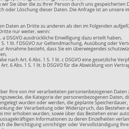
n wir Sie über die zu Ihrer Person durch uns gespeicherten 
ch oder Löschung dieser Daten. Die Anfrage ist an unsere
en Daten an Dritte zu anderen als den im Folgenden aufgefü
ritte nur weiter, wenn:
lit. a DSGVO ausdrückliche Einwilligung dazu erteilt haben,
 1 S. 1 lit. f DSGVO zur Geltendmachung, Ausübung oder Ve
 zur Annahme besteht, dass Sie ein überwiegendes schutzwür
ben,
abe nach Art. 6 Abs. 1 S. 1 lit. c DSGVO eine gesetzliche Ver
 Art. 6 Abs. 1 S. 1 lit. b DSGVO für die Abwicklung von Vertr
ber Ihre von mir verarbeiteten personenbezogenen Daten 
tungszwecke, die Kategorie der personenbezogenen Daten, d
engelegt wurden oder werden, die geplante Speicherdauer, 
ränkung der Verarbeitung oder Widerspruch, das Bestehen e
 bei mir erhoben wurden, sowie über das Bestehen einer au
. aussagekräftigen Informationen zu deren Einzelheiten verla
h die Berichtigung unrichtiger oder Vervollständigung Ihre