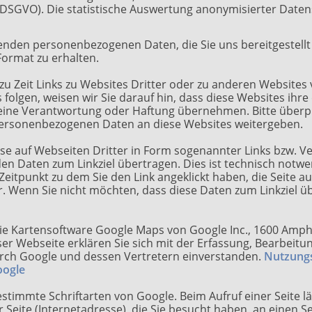
. f DSGVO). Die statistische Auswertung anonymisierter Daten
fenden personenbezogenen Daten, die Sie uns bereitgestellt 
ormat zu erhalten.
u Zeit Links zu Websites Dritter oder zu anderen Websites 
 folgen, weisen wir Sie darauf hin, dass diese Websites ihr
 keine Verantwortung oder Haftung übernehmen. Bitte überp
 personenbezogenen Daten an diese Websites weitergeben.
se auf Webseiten Dritter in Form sogenannter Links bzw. V
rden Daten zum Linkziel übertragen. Dies ist technisch notw
Zeitpunkt zu dem Sie den Link angeklickt haben, die Seite au
 Wenn Sie nicht möchten, dass diese Daten zum Linkziel üb
ie Kartensoftware Google Maps von Google Inc., 1600 Amph
ser Webseite erklären Sie sich mit der Erfassung, Bearbeit
rch Google und dessen Vertretern einverstanden.
Nutzung
oogle
estimmte Schriftarten von Google. Beim Aufruf einer Seite lä
r Seite (Internetadresse), die Sie besucht haben, an einen 