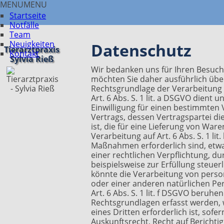
MENU
MENU
Startseite
Notfälle
Team
Neuigkeiten
Datenschutz
Tierarztpraxis
Kontakt
Sylvia Rieß
Wir bedanken uns für Ihren Besuch
möchten Sie daher ausführlich übe
Rechtsgrundlage der Verarbeitung
Art. 6 Abs. S. 1 lit. a DSGVO dien
Einwilligung für einen bestimmten 
Vertrags, dessen Vertragspartei die
ist, die für eine Lieferung von Wa
Verarbeitung auf Art. 6 Abs. S. 1 l
Maßnahmen erforderlich sind, etwa
einer rechtlichen Verpflichtung, d
beispielsweise zur Erfüllung steuerli
könnte die Verarbeitung von perso
oder einer anderen natürlichen Pers
Art. 6 Abs. S. 1 lit. f DSGVO beru
Rechtsgrundlagen erfasst werden,
eines Dritten erforderlich ist, so
Auskunftsrecht, Recht auf Bericht