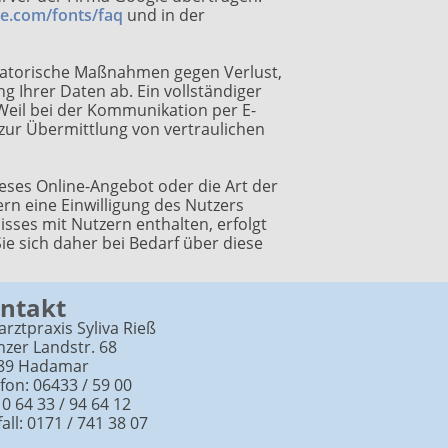
le.com/fonts/faq
und in der
isatorische Maßnahmen gegen Verlust,
 Ihrer Daten ab. Ein vollständiger
. Weil bei der Kommunikation per E-
 zur Übermittlung von vertraulichen
eses Online-Angebot oder die Art der
rn eine Einwilligung des Nutzers
sses mit Nutzern enthalten, erfolgt
e sich daher bei Bedarf über diese
ntakt
arztpraxis Syliva Rieß
zer Landstr. 68
89 Hadamar
fon: 06433 / 59 00
 0 64 33 / 94 64 12
all: 0171 / 741 38 07